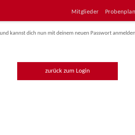
ast dein Passwort erfolgreich geände
Mitglieder
Probenpla
und kannst dich nun mit deinem neuen Passwort anmelde
zurück zum Login